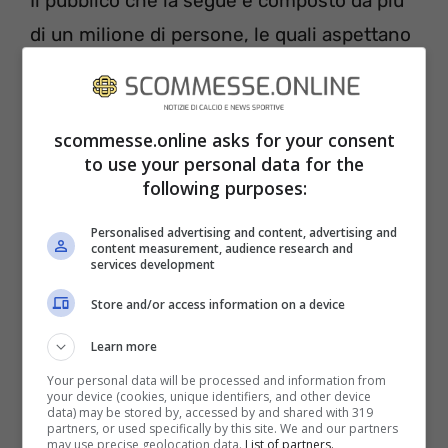
Il pubblico che la segue è composto da più
di un milione di persone, le quali aspettano
con trepidazione che il sole tramonti per
sperare di non chiudere la giornata senza
vedere una sua foto. Alle volte, quando
scommesse.online asks for your consent
to use your personal data for the
meno ce lo si aspetta, ecco che
la
following purposes:
magnifica Guendalina
fa capolino. E
Personalised advertising and content, advertising and
quando accade, la magia è un qualcosa di
content measurement, audience research and
services development
unico.
Store and/or access information on a device
Learn more
Your personal data will be processed and information from
your device (cookies, unique identifiers, and other device
data) may be stored by, accessed by and shared with 319
partners, or used specifically by this site. We and our partners
may use precise geolocation data.
List of partners.