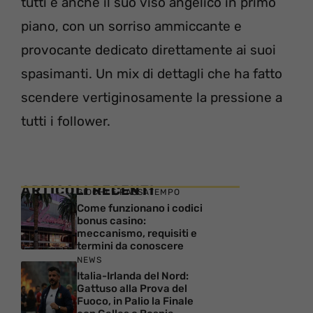
tutti è anche il suo viso angelico in primo
piano, con un sorriso ammiccante e
provocante dedicato direttamente ai suoi
spasimanti. Un mix di dettagli che ha fatto
scendere vertiginosamente la pressione a
tutti i follower.
ARTICOLI RECENTI
GIOCHI E PASSATEMPO
Come funzionano i codici
bonus casino:
meccanismo, requisiti e
termini da conoscere
NEWS
Italia-Irlanda del Nord:
Gattuso alla Prova del
Fuoco, in Palio la Finale