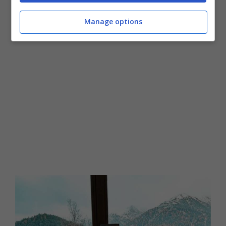
che i suoi fan più di tutte in assoluto
preferiscono: con una
foto di nudo
.
Manage options