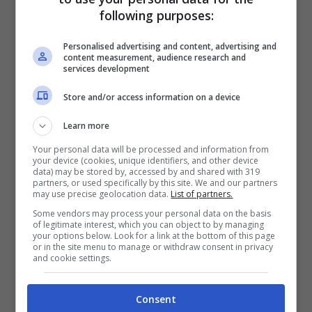
lei, insieme a sua sorella gemella Silvia,
following purposes:
viva ancora insieme ai suoi genitori. Cosa
Personalised advertising and content, advertising and
content measurement, audience research and
piuttosto strana, considerando che come
services development
affermato c’è chi le ha regalato anche
fino a
Store and/or access information on a device
7.000 euro in un solo giorno
.
Learn more
Probabilmente per via delle loro
Your personal data will be processed and information from
prestazioni, o anche solo spontaneamente.
your device (cookies, unique identifiers, and other device
data) may be stored by, accessed by and shared with 319
partners, or used specifically by this site. We and our partners
may use precise geolocation data.
List of partners.
Parole volutamente provocatorie
Some vendors may process your personal data on the basis
probabilmente, per una figura che sul web è
of legitimate interest, which you can object to by managing
your options below. Look for a link at the bottom of this page
abituata per natura a provocare il prossimo.
or in the site menu to manage or withdraw consent in privacy
and cookie settings.
Questa volta ha deciso di farlo grazie al suo
corpo, nella maniera che meglio predilige e
Consent