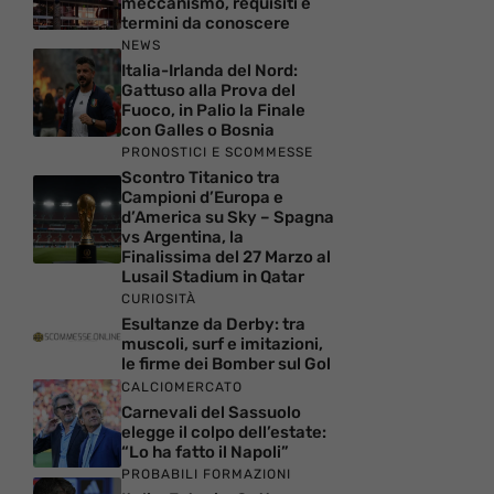
meccanismo, requisiti e
termini da conoscere
NEWS
Italia-Irlanda del Nord:
Gattuso alla Prova del
Fuoco, in Palio la Finale
con Galles o Bosnia
PRONOSTICI E SCOMMESSE
Scontro Titanico tra
Campioni d’Europa e
d’America su Sky – Spagna
vs Argentina, la
Finalissima del 27 Marzo al
Lusail Stadium in Qatar
CURIOSITÀ
Esultanze da Derby: tra
muscoli, surf e imitazioni,
le firme dei Bomber sul Gol
CALCIOMERCATO
Carnevali del Sassuolo
elegge il colpo dell’estate:
“Lo ha fatto il Napoli”
PROBABILI FORMAZIONI