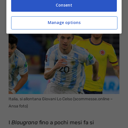
Villarreal
.
Consent
Manage options
Italia, si allontana Giovani Lo Celso (scommesse.online –
Ansa foto)
I
Blaugrana
fino a pochi mesi fa si