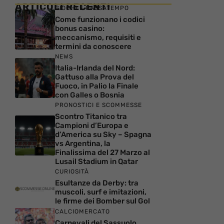
ARTICOLI RECENTI
GIOCHI E PASSATEMPO
Come funzionano i codici
bonus casino:
meccanismo, requisiti e
termini da conoscere
NEWS
Italia-Irlanda del Nord:
Gattuso alla Prova del
Fuoco, in Palio la Finale
con Galles o Bosnia
PRONOSTICI E SCOMMESSE
Scontro Titanico tra
Campioni d’Europa e
d’America su Sky – Spagna
vs Argentina, la
Finalissima del 27 Marzo al
Lusail Stadium in Qatar
CURIOSITÀ
Esultanze da Derby: tra
muscoli, surf e imitazioni,
le firme dei Bomber sul Gol
CALCIOMERCATO
Carnevali del Sassuolo