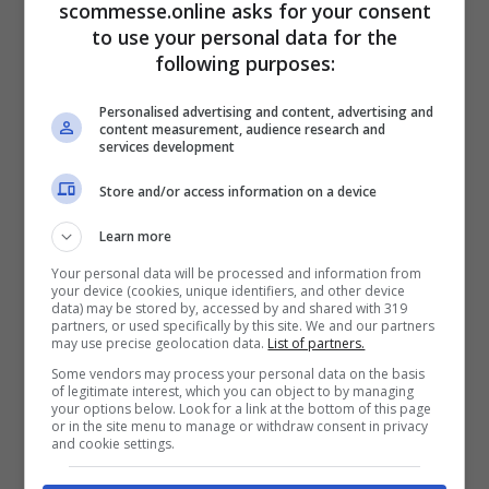
scommesse.online asks for your consent
to use your personal data for the
following purposes:
Personalised advertising and content, advertising and
Secondo
elnacional.cat
, una squadra su
content measurement, audience research and
services development
tutte potrebbe superare le velleità di Juve,
Milan,
Atletico Madrid
,
Bayer
Store and/or access information on a device
Leverkusen
e
PSG
, ovvero il
Barcellona.
Il
Learn more
centrocampista dai piedi buoni è in
Your personal data will be processed and information from
your device (cookies, unique identifiers, and other device
procinto di salutare la Premier League e
data) may be stored by, accessed by and shared with 319
partners, or used specifically by this site. We and our partners
sembrerebbe avere una particolare
may use precise geolocation data.
List of partners.
Some vendors may process your personal data on the basis
preferenza per il campionato spagnolo
of legitimate interest, which you can object to by managing
your options below. Look for a link at the bottom of this page
dove ha già giocato e soprattutto fatto
or in the site menu to manage or withdraw consent in privacy
and cookie settings.
bene con le maglie di
Betis Siviglia
e