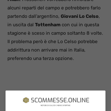
alcuni reparti del campo e potrebbero farlo
partendo dall’argentino,
Giovani Lo Celso
,
in uscita dal
Tottenham
con cui in questa
stagione è sceso in campo soltanto 8 volte.
Il problema però è che Lo Celso potrebbe
addirittura non arrivare mai in Italia,
preferendo una terza opzione.