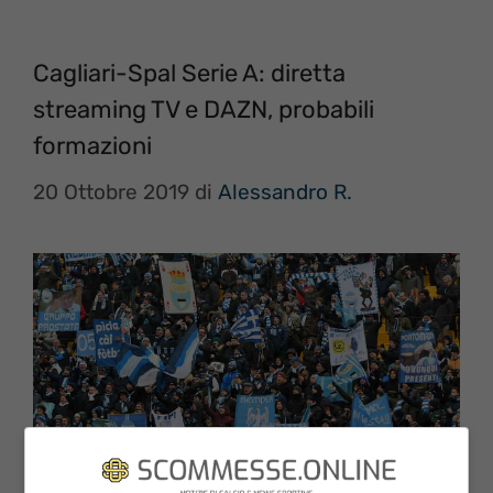
Cagliari-Spal Serie A: diretta
streaming TV e DAZN, probabili
formazioni
20 Ottobre 2019
di
Alessandro R.