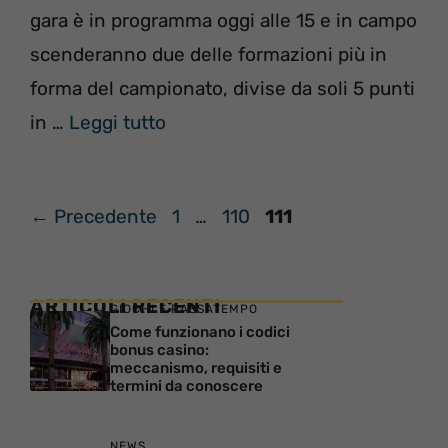
gara è in programma oggi alle 15 e in campo
scenderanno due delle formazioni più in
forma del campionato, divise da soli 5 punti
in …
Leggi tutto
Pagina
Pagina
Pagina
←
Precedente
1
…
110
111
ARTICOLI RECENTI
GIOCHI E PASSATEMPO
Come funzionano i codici
bonus casino:
meccanismo, requisiti e
termini da conoscere
NEWS