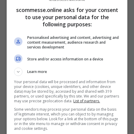
scommesse.online asks for your consent
to use your personal data for the
following purposes:
Dalle ore 15:00 di questo pomeriggio andrà
in scena la partita fra Cagliari e Spal. Il
Personalised advertising and content, advertising and
content measurement, audience research and
services development
match si disputerà presso la Sardegna
Arena e sarà valevole per l’ottavo turno del
Store and/or access information on a device
campionato di Serie A edizione 2019-2020.
Learn more
Davvero positivo il campionato sin qui
Your personal data will be processed and information from
your device (cookies, unique identifiers, and other device
tenuto dalla squadra rossoblu, che ha
data) may be stored by, accessed by and shared with 319
partners, or used specifically by this site. We and our partners
infatti conquistato ben undici punti negli
may use precise geolocation data.
List of partners.
scorsi …
Leggi tutto
Some vendors may process your personal data on the basis
of legitimate interest, which you can object to by managing
your options below. Look for a link at the bottom of this page
or in the site menu to manage or withdraw consent in privacy
and cookie settings.