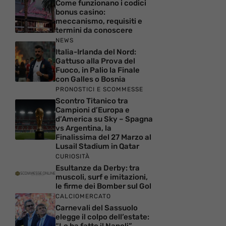
Come funzionano i codici
bonus casino:
meccanismo, requisiti e
termini da conoscere
NEWS
Italia-Irlanda del Nord:
Gattuso alla Prova del
Fuoco, in Palio la Finale
con Galles o Bosnia
PRONOSTICI E SCOMMESSE
Scontro Titanico tra
Campioni d’Europa e
d’America su Sky – Spagna
vs Argentina, la
Finalissima del 27 Marzo al
Lusail Stadium in Qatar
CURIOSITÀ
Esultanze da Derby: tra
muscoli, surf e imitazioni,
le firme dei Bomber sul Gol
CALCIOMERCATO
Carnevali del Sassuolo
elegge il colpo dell’estate: