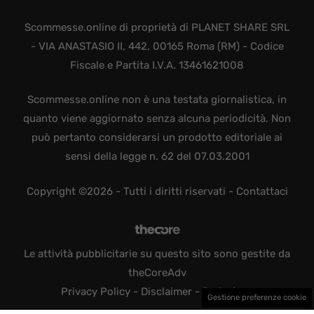
Scommesse.online di proprietà di PLANET SHARE SRL
- VIA ANASTASIO II, 442, 00165 Roma (RM) - Codice
Fiscale e Partita I.V.A. 13461621008
Scommesse.online non è una testata giornalistica, in
quanto viene aggiornato senza alcuna periodicità. Non
può pertanto considerarsi un prodotto editoriale ai
sensi della legge n. 62 del 07.03.2001
Copyright ©2026 - Tutti i diritti riservati -
Contattaci
Le attività pubblicitarie su questo sito sono gestite da
theCoreAdv
Privacy Policy
-
Disclaimer
-
Redazione
Gestione preferenze cookie