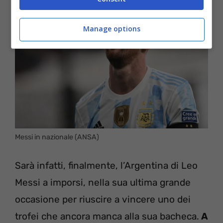
Manage options
Messi in nazionale (ANSA)
Sarà infatti, finalmente, l’Argentina di Leo
Messi a imporsi, nella sua ultima grande
occasione per riuscire a vincere uno dei
trofei che ancora manca alla sua bacheca.
A