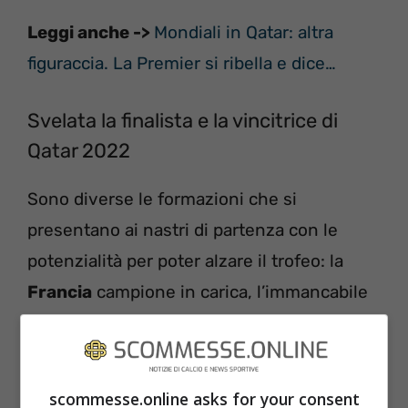
Leggi anche ->
Mondiali in Qatar: altra
figuraccia. La Premier si ribella e dice…
Svelata la finalista e la vincitrice di
Qatar 2022
Sono diverse le formazioni che si
presentano ai nastri di partenza con le
potenzialità per poter alzare il trofeo: la
Francia
campione in carica, l’immancabile
Brasile
, la
Spagna
in grande crescita,
l’
Argentina
campione d’America, la
Germania
, seppur in crisi, e per qualcuno
scommesse.online asks for your consent